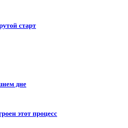
рутой старт
шнем дне
роен этот процесс