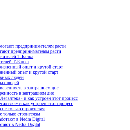
гают предпринимателям расти
ителей Т-Банка
зненный опыт и крутой старт
ных людей
ренность в завтрашнем дне
галтэка» и как устроен этот процесс
е только строителям
ают в Nedra Digital