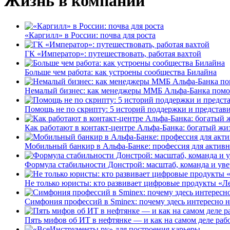
Жизнь в компании
«Каргилл» в России: почва для роста
ГК «Император»: путешествовать, работая вахтой
Больше чем работа: как устроены сообщества Билайна
Немалый бизнес: как менеджеры ММБ Альфа-Банка помо
Помощь не по скрипту: 5 историй поддержки и представ
Как работают в контакт-центре Альфа-Банка: богатый жи
Мобильный банкир в Альфа-Банке: профессия для актив
Формула стабильности Донстрой: масштаб, команда и уве
Не только юристы: кто развивает цифровые продукты «Ле
Симфония профессий в Sminex: почему здесь интересно н
Пять мифов об ИТ в нефтянке — и как на самом деле работ