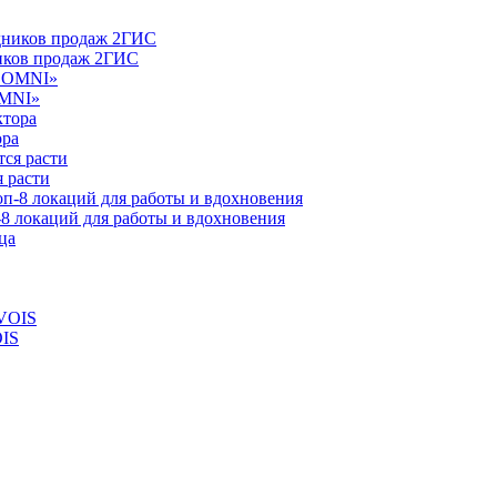
ников продаж 2ГИС
OMNI»
ора
 расти
-8 локаций для работы и вдохновения
OIS