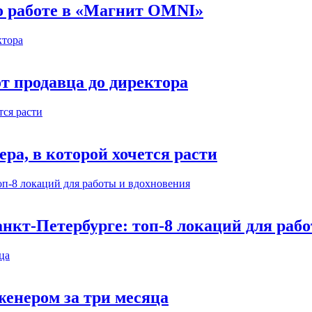
 о работе в «Магнит OMNI»
т продавца до директора
а, в которой хочется расти
нкт-Петербурге: топ-8 локаций для раб
енером за три месяца