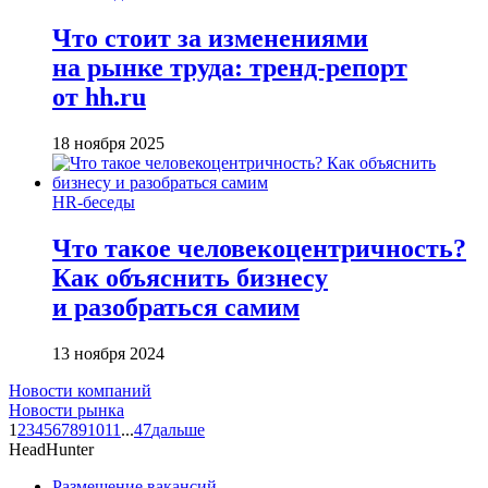
Что стоит за изменениями
на рынке труда: тренд-репорт
от hh.ru
18 ноября 2025
HR-беседы
Что такое человеко­центричность?
Как объяснить бизнесу
и разобраться самим
13 ноября 2024
Новости компаний
Новости рынка
1
2
3
4
5
6
7
8
9
10
11
...
47
дальше
HeadHunter
Размещение вакансий