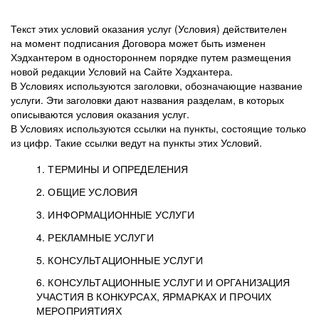
Текст этих условий оказания услуг (Условия) действителен
на момент подписания Договора может быть изменен
Хэдхантером в одностороннем порядке путем размещения
новой редакции Условий на Сайте Хэдхантера.
В Условиях используются заголовки, обозначающие название
услуги. Эти заголовки дают названия разделам, в которых
описываются условия оказания услуг.
В Условиях используются ссылки на пункты, состоящие только
из цифр. Такие ссылки ведут на пункты этих Условий.
1. ТЕРМИНЫ И ОПРЕДЕЛЕНИЯ
2. ОБЩИЕ УСЛОВИЯ
3. ИНФОРМАЦИОННЫЕ УСЛУГИ
1.1. Хэдхантер, или
Хэдхантер, ООО
4. РЕКЛАМНЫЕ УСЛУГИ
HeadHunter, или
«Хэдхантер», ИНН
2.1. Типы и статусы регистрации
5. КОНСУЛЬТАЦИОННЫЕ УСЛУГИ
Исполнитель
7718620740, адрес:
Типы регистрации
3.1. Предоставление доступа к базе данных
2.2. Активация услуг
6. КОНСУЛЬТАЦИОННЫЕ УСЛУГИ И ОРГАНИЗАЦИЯ
125047, г. Москва,
резюме с предложениями Соискателей
Описание и активация
УЧАСТИЯ В КОНКУРСАХ, ЯРМАРКАХ И ПРОЧИХ
2.1.1. Заказчику может быть присвоен один
4.0. Общие условия оказания рекламных услуг
внутригородская
о трудоустройстве с возможностью просмотра
МЕРОПРИЯТИЯХ
из Типов регистраций.
территория
4.0.1. Хэдхантер оказывает Заказчику услугу