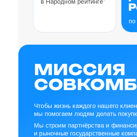
в Народном рейтинге
по
Чтобы жизнь каждого нашего клиен
мы помогаем людям делать покупк
Мы строим партнёрства и финанси
и рыночные государственные компа