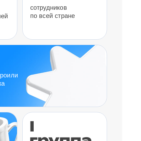
сотрудников
по всей стране
лей
троили
ка