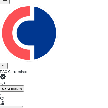
ПАО
Совкомбанк
4,3
8 873 отзыва
·