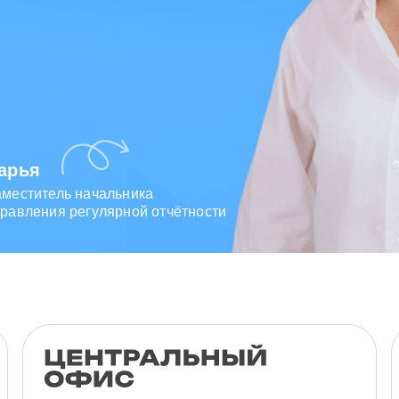
арья
аместитель начальника
равления регулярной отчётности