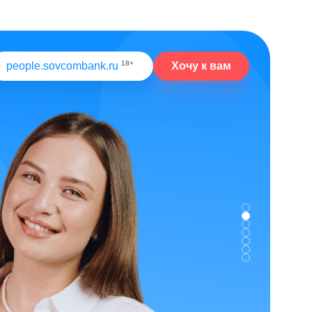
18+
Хочу к вам
people.sovcombank.ru