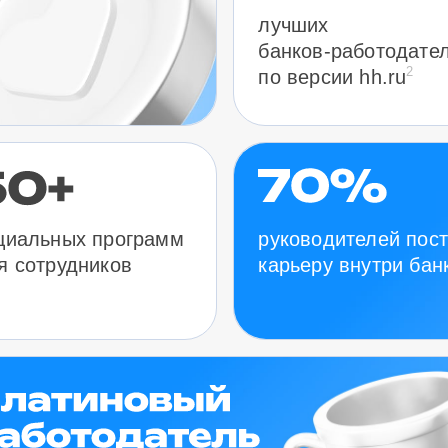
лучших
банков-работодате
2
по версии hh.ru
руководителей пос
циальных программ
карьеру внутри бан
я сотрудников