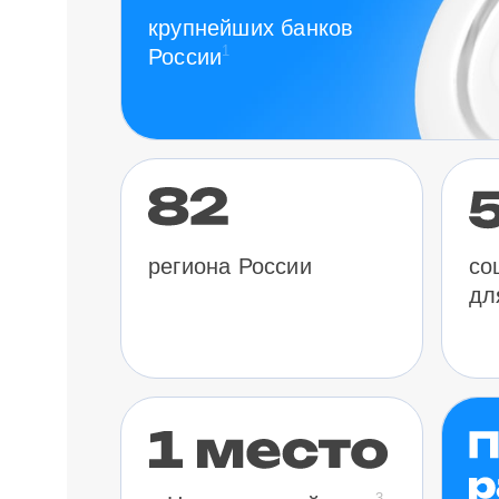
крупнейших банков
1
России
региона России
со
дл
3