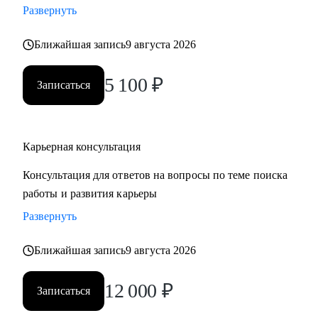
Развернуть
‌‌‌‌‌• избавиться от синдрома самозванца
‌‌‌‌‌• подготовиться к сложному увольнению, справиться со
Ближайшая запись
9 августа 2026
стрессом и выгоранием
5 100
₽
Записаться
Кому могу помочь:
Руководителям среднего и высшего звена
• PR и Маркетинг
• HR
Карьерная консультация
• Административный блок
Консультация для ответов на вопросы по теме поиска
• E-commerce
работы и развития карьеры
Развернуть
Обращаю внимание, что специализируюсь только на
российском рынке поиска работы.
Ближайшая запись
9 августа 2026
12 000
₽
Записаться