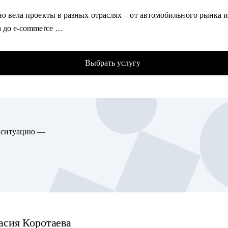
о вела проекты в разных отраслях – от автомобильного рынка 
жать в переходе: из смежной профессии, после фриланса, выго
а до e-commerce
рета
авляю команду PR в Самокате: под моим руководством запускаю
ьные и локальные PR-кампании
гу помочь:
Выбрать услугу
ла сильную, автономную и эффективную команду с 0
ющим дизайнерам, кто не знает, с чего начать
этого — отсмотрела более 1000 кандидатов
 после курсов, без офферов и с чувством растерянности
аю талантам внутри команды раскрывать свой потенциал, наход
то хочет перейти в IT, но не может определиться с направление
ста и развиваться в профессии
нерам, которые подают отклики — и не получают ответов
проекты получают 1 000 000+ охваты в медиа
то выгорел, потерял уверенность, но хочет вернуться в професс
ю ситуацию —
ю на стыке стратегий и действий: выстраиваю и питчу PR-страт
кому нужна не формальная проверка, а настоящая опора в карье
твечаю за их реализацию
разномасштабные антикризисные коммуникации
тивно работаю, как с готовой информацией, так и создаю инфо
 этот путь сама — и помогу пройти его тебе. Без давления, с
ой и вниманием к тому, что важно именно тебе. С тобой будет
а пул классных проектов: в онлайне, офлайне, ивенте и селебри
 который знает рынок изнутри — и верит, что у тебя получится.
менте
асия
Коротаева