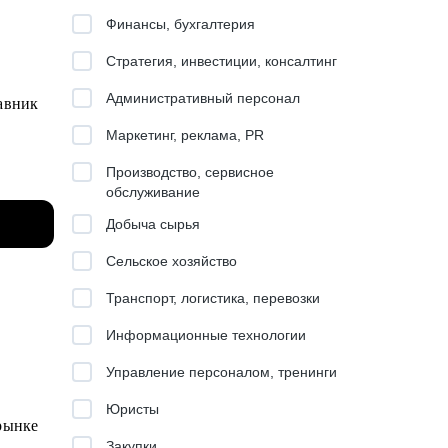
Финансы, бухгалтерия
Стратегия, инвестиции, консалтинг
Административный персонал
тавник
Маркетинг, реклама, PR
Производство, сервисное
ела
обслуживание
Добыча сырья
ссии,
Сельское хозяйство
Транспорт, логистика, перевозки
Информационные технологии
зборов
Управление персоналом, тренинги
Юристы
 рынке
ать
Закупки