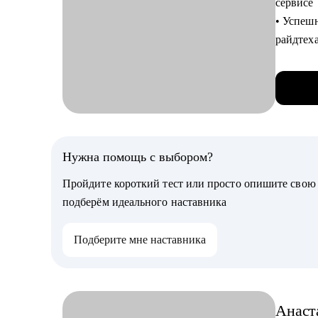
сервисе
опору
• Успешн
• Поддер
райдтех
или дек
• Возгл
федерал
Кому мо
• Собра
• Начина
• А для 
• Джунам
• Помог
• Тем, к
точки ро
Нужна помощь с выбором?
• Дизай
• Наши 
• Тем, к
Пройдите короткий тест или просто опишите сво
• Работа
• Всем, 
подберём идеального наставника
также о
выборе
• Веду 
Подберите мне наставника
• Эффек
Я прошла
0
поддержк
• Собрал
человек,
менедж
Анаст