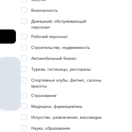
и
Безопасность
рания
Домашний, обслуживающий
тся
персонал
Рабочий персонал
Строительство, недвижимость
ить
Автомобильный бизнес
м
Туризм, гостиницы, рестораны
ию
егии, а
Спортивные клубы, фитнес, салоны
рном
красоты
Страхование
поводы с
Медицина, фармацевтика
ти
Искусство, развлечения, массмедиа
Наука, образование