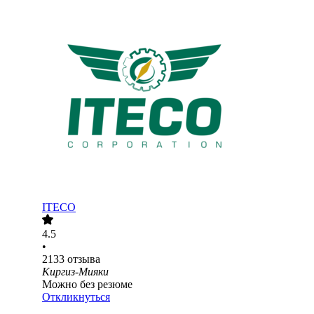
ITECO
4.5
•
2133
отзыва
Киргиз-Мияки
Можно без резюме
Откликнуться