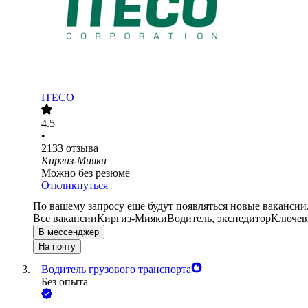
ITECO
4.5
•
2133
отзыва
Киргиз-Мияки
Можно без резюме
Откликнуться
По вашему запросу ещё будут появляться новые вакансии
Все вакансии
Киргиз-Мияки
Водитель, экспедитор
Ключевы
В мессенджер
На почту
Водитель грузового транспорта
Без опыта